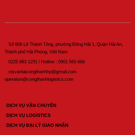
THÔNG TIN LIÊN HỆ
Số 606 Lê Thánh Tông, phường Đông Hải 1, Quận Hải An,
Thành phố Hải Phòng, Việt Nam
0225 883 1291
/
Hotline :
0901 565 668
ctyvantaicongthanhhp@gmail.com
operation@congthanhlogistics.com
DỊCH VỤ CỦA CHÚNG TÔI
DỊCH VỤ VẬN CHUYỂN
DỊCH VỤ LOGISTICS
DỊCH VỤ ĐẠI LÝ GIAO NHẬN