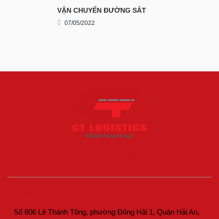
VẬN CHUYỂN ĐƯỜNG SẮT
07/05/2022
THÔNG TIN LIÊN HỆ
Số 606 Lê Thánh Tông, phường Đông Hải 1, Quận Hải An,