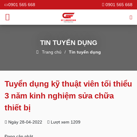
0901 565 668
0901 565 668
TIN TUYỂN DỤNG
Trang chủ
Tin tuyển dụng
Tuyển dụng kỹ thuật viên tối thiểu
3 năm kinh nghiệm sửa chữa
thiết bị
Ngày 28-04-2022
Lượt xem 1209
Đang cập nhật ...