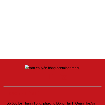
THÔNG TIN LIÊN HỆ
Số 606 Lê Thánh Tông, phường Đông Hải 1, Quận Hải An,